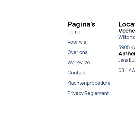
Pagina's
Loca
Veene
Home
Wiltons
Voor wie
3905 K
Over ons
Arnh
Jansbui
Werkwijze
6811 A
Contact
Klachtenprocedure
Privacy Reglement