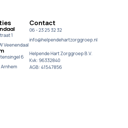
ties
Contact
ndaal
06 - 23 25 32 32
traat 1
info@helpendehartzorggroep.nl
W Veenendaal
em
Helpende Hart Zorggroep B.V.
tensingel 6
Kvk: 96332840
A Arnhem
AGB: 41547856